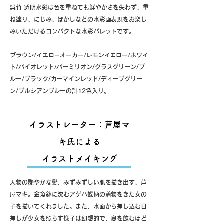
呉竹 透明水彩は色を重ねても鮮やかさを失わず、重
ね塗り、にじみ、ぼかしなどの水彩画表現をお楽し
みいただけるコンパクトな水彩パレットです。
ブラウン/イエローオーカー/レモンイエロー/ホワイ
ト/バイオレット/バーミリオン/グラスグリーン/ブ
ルー/ブラック/カーマインレッド/ディープグリー
ン/プルシアンブルーの計12色入り。
イラストレーター：芦屋マ
キ氏による
イラストメイキング
人物の艶やかな髪、みずみずしい肌を描き出す、芦
屋マキ。金魚鉢に沈むアゲハ蝶柄の着物をきた女の
子を描いてくれました。また、水面から差し込む日
差しが少女を照らす様子は幻想的で、息を飲むほど