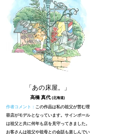
「あの床屋。」
高橋 真代
(北海道
)
作者コメント：
この作品は私の祖父が営む理
容店がモデルとなっています。サインポール
は祖父と共に何年も店を見守ってきました。
お客さんは祖父や祖母との会話も楽しんでい