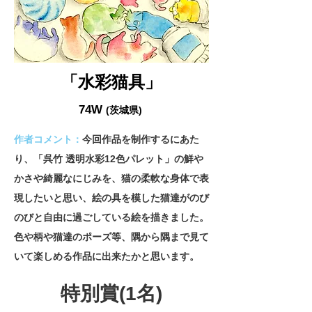
「水彩猫具」
74W
(
茨城県)
作者コメント：
今回作品を制作するにあた
り、「呉竹 透明水彩12色パレット」の鮮や
かさや綺麗なにじみを、猫の柔軟な身体で表
現したいと思い、絵の具を模した猫達がのび
のびと自由に過ごしている絵を描きました。
色や柄や猫達のポーズ等、隅から隅まで見て
いて楽しめる作品に出来たかと思います。
特別賞(1名)