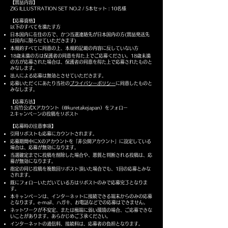
【賞品内容】
ZIG ILLUSTRATION SET NO.2 / 5本セット : 10名様
【応募資格】
以下のすべてを満たす方
日本国内に在住の方で、かつ当選連絡先が日本国内の方(賞品発送先
は国内に限らせていただきます)
本規約すべてに同意の上、本規約記載の内容に反していない方
18歳未満の方は保護者の同意を得た上でご応募ください。18歳未満
の方が応募された場合は、保護者の同意を得た上で応募されたものと
みなします。
法人による応募は無効とさせていただきます。
応募いただくにあたり当社の
プライバシーポリシー
に同意したものと
みなします。
【応募方法】
1.呉竹公式Xアカウント（@kuretakejapan）をフォロー
2.キャンペーンの投稿をリポスト
【応募時の注意事項】
引用リポストも応募にカウントされます。
応募期間中にXのアカウントを「非公開アカウント」に設定している
場合は、応募が無効になります。
当選確定までに投稿を削除した場合や、悪質と判断される投稿は、応
募が無効になります。
指定の同じ投稿を複数回リポスト頂いた場合でも、1回の応募とみな
されます。
既にフォローいただいている方はリポストのみで応募完了となりま
す。
本キャンペーンは、インターネットに接続できる端末からのみの応募
となります。e-mail、ハガキ、お電話などでの応募は
できません。
ネットワークが不安定、または極端に弱い環境の場合、ご応募できな
いことがあります。あらかじめご了承ください。
インターネットの通信料、接続料は、応募者の負担となります。