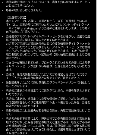
通信の際の接続トラブルについては、責任を負いかねますので、あら
かじめご了承ください。
応募の取り消しはできません。
【当選者の決定】
本キャンペーンに応募して当選された方（以下「当選者」といいま
す）には、応募の際にご利用いただいたXアカウントへダイレクトメ
ールにて@kuretakejapanより当選のご連絡をいたします。その際に
以下の点にご注意ください。
当選者のアカウントへダイレクトメッセージをお送りし、当選のご連
絡と賞品発送に関するご案内をさせていただきます。
お名前やご住所など賞品送付のために必要な情報をダイレクトメッセ
ージ上でいただくことはありません。ダイレクトメッセージでは情報
をいただくための方法をご連絡させていただきます。 いただいた情
報のお取り扱いについては下記項目の【個人情報の取扱い】よりご確
認ください。
フォローが解除されている、ブロックされているなどの理由によりダ
イレクトメッセージが送れない場合は、当選を無効とさせていただき
ます。
当選は、送付先情報を送信いただいてから確定とさせていただきま
す。ご入力のない場合は無効となりますのでご注意ください。
情報提供をいただくにあたり当社の
プライバシーポリシー
に同意した
ものとみなします。
当選のご連絡から期日までにご返信がない場合、当選を無効とさせて
いただきます。
当選のご連絡後、期日までに必要な情報をご提供いただけない場合、
又は登録内容もしくはご連絡内容に不正・不備があった場合、当選を
無効とさせていただきます。
当社の故意または重過失がある場合を除き、再度の賞品送付は行いま
せん。
当選者の長期不在等により、運送会社での保有期間を超えて賞品をお
届けできなかった場合や賞品お届け先ご住所が不明、転居先が不明の
ため賞品がお届けできない場合、又はご提供情報に誤りがある等の理
由により賞品のお届けができない場合は、当選を無効とさせていただ
く場合があります。