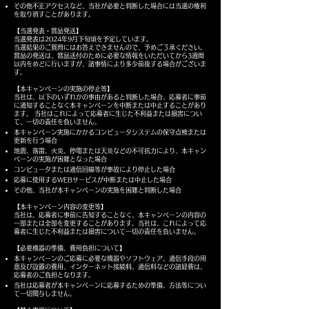
その他不正アクセスなど、当社が必要と判断した場合には当選の権利
を取り消すことがあります。
【当選発表・賞品発送】
当選発表は2024年9月下旬頃を予定しています。
当選結果のご質問にはお答えできませんので、予めご了承ください。
賞品の発送は、賞品送付のために必要な情報をいただいてから3週間
以内をめどに行いますが、諸事情により多少前後する場合がございま
す。
【本キャンペーンの実施の停止等】
当社は、以下のいずれかの事由があると判断した場合、応募者に事前
に通知することなく本キャンペーンを中断または中止することがあり
ます。 当社はこれによって応募者に生じた不利益または損害につい
て、一切の責任を負いません。
本キャンペーン実施にかかるコンピュータシステムの保守点検または
更新を行う場合
地震、落雷、火災、停電または天災などの不可抗力により、本キャン
ペーンの実施が困難となった場合
コンピュータまたは通信回線等が事故により停止した場合
応募に使用するWEBサービスが中断または中止した場合
その他、当社が本キャンペーンの実施を困難と判断した場合
【本キャンペーン内容の変更等】
当社は、応募者に事前に告知することなく、本キャンペーンの内容の
一部または全部を変更することがあります。当社は、これによって応
募者に生じた不利益または損害について一切の責任を負いません。
【
必要機器の準備、費用負担について】
本キャンペーンのご応募に必要な機器やソフトウェア、通信手段の用
意及び設置の費用、インターネット接続料、通信料などの諸経費は、
応募者のご負担となります。
当社は応募者が本キャンペーンに応募するための準備、方法等につい
て一切関与しません。