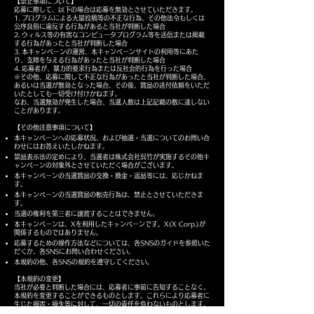
【禁止事項について】
応募に際して、以下の場合は応募を無効とさせていただきます。
1. プログラムによる大量投稿等の不正な行為、その他法令もしくは
公序良俗に違反する行為があると当社が判断した場合
2. ウィルス等の有害なコンピュータプログラム等を送信または掲載
する行為があったと当社が判断した場合
3. 本キャンペーンの運営、本キャンペーンサイトの利用等にあた
り、支障を与える行為があったと当社が判断した場合
4. 応募者が、暴力的要求行為または反社会的行為を行った場合
※その他、応募に関して不正な行為があったと当社が判断した場合、
あるいは当選が無効となった場合、その後、賞品の送付依頼をいただ
いたとしても一切受け付けかねます。
なお、当選無効が発生した場合、当選人数は上記記載の数に達しない
ことがあります。
【その他注意事項について】
本キャンペーンへの応募状況、および抽選・当選についてのお問い合
わせにはお答えいたしかねます。
景品表示法の定めにより、当選者は株式会社呉竹が実施するその他キ
ャンペーンの対象外とさせていただく場合がございます。
本キャンペーンの当選賞品の交換・換金・返品等には、応じかねま
す。
本キャンペーンの当選賞品の転売行為は、禁止とさせていただきま
す。
当選の権利を第三者に譲渡することはできません。
本キャンペーンは、Xを利用したキャンペーンです。X(X Corp.)が
関係するものではありません。
応募するための操作方法などについては、各SNSのガイドを参照いた
だくか、各SNSにお問い合わせください。
本規約の他、各SNSの規約を遵守してください。
【本規約の変更】
当社が必要と判断した場合には、応募者に事前に告知することなく、
本規約を変更することができるものとします。これらにより応募者に
生じた損害・損失等に対して、一切の責任を負わないものとします。