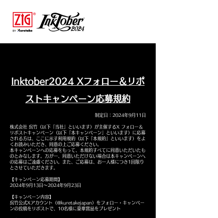
Inktober2024 Xフォロー＆リポ
ストキャンペーン応募規約
制定日：2024年9月11日
株式会社 呉竹（以下「当社」といいます）が主催するX フォロー＆
リポストキャンペーン（以下「本キャンペーン」といいます）に応募
される方は、ここに示す利用規約（以下「本規約」といいます）をよ
くお読みいただき、同意の上ご応募ください。
本キャンペーンへの応募をもって、本規約すべてに同意いただいたも
のとみなします。万が一、同意いただけない場合は本キャンペーンへ
の応募はご遠慮ください。また、ご応募は、お一人様につき1回限り
とさせていただきます。
【キャンペーン応募期間】
2024年9月13日～2024年9月23日
【キャンペーン内容】
呉竹公式Xアカウント（@kuretakejapan）をフォロー・キャンペー
ンの投稿をリポストで、10名様に豪華賞品をプレゼント